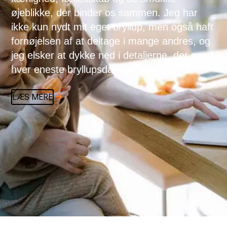
øjeblikke, der binder os sammen. Jeg har
ikke kun nydt mit eget bryllup, men også haft
fornøjelsen af at deltage i mange andres, og
jeg elsker at dykke ned i detaljerne, der gør
hver eneste bryllupsdag helt speciel.
LÆS MERE