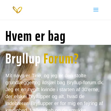
Hvem er bag
Bryllup
Forum?
Mit navn er Tine, og jeg er den stolte
grundlægger og ildsjæl bag Bryllup-forum.dk.
Jeg er en nygift kvinde i starten af 30’erne,
der elsker bryllupper og alt, hvad de
indebærer. Bryllupper er for mig en fejring af
kærlighed, fællesskab og de smukke